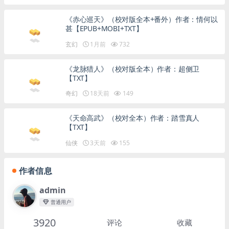
《赤心巡天》（校对版全本+番外）作者：情何以
甚【EPUB+MOBI+TXT】
玄幻
1月前
732
《龙脉猎人》（校对版全本）作者：超侧卫
【TXT】
奇幻
18天前
149
《天命高武》（校对全本）作者：踏雪真人
【TXT】
仙侠
3天前
155
作者信息
admin
普通用户
3920
评论
收藏